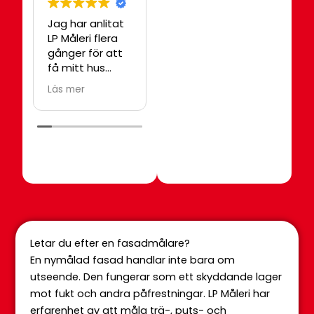
Jag har anlitat
Jag skulle
Bä
LP Måleri flera
åtgärda lite
mål
gånger för att
skador på en
Tre
få mitt hus
vägg och kom i
som
målat, både
kontakt med
Läs mer
Läs mer
invändigt och
Peter som var
utvändigt. LP
supertrevlig
måleri gör alltid
och redan
ett bra jobb
dagen efter
och jag kan
kom han förbi
verkligen
för att titta på
rekommendera
skadorna och
företaget.
gav mig råd om
Målarna är
hur jag kunde
noggranna,
gå vidare och
Letar du efter en fasadmålare?
pålitliga och
åtgärda. Jag
lätta att
kunde inte varit
En nymålad fasad handlar inte bara om
samarbeta
mer nöjd!
utseende. Den fungerar som ett skyddande lager
med.
mot fukt och andra påfrestningar. LP Måleri har
erfarenhet av att måla trä-, puts- och