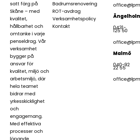
satt färg på
Badrumsrenovering
office@lpma
Skåne – med
ROT-avdrag
Ängelhol
kvalitet,
Verksamhetspolicy
hållbarhet och
Kontakt
0431-
125 50
omtanke i varje
penseldrag. Vår
office@lpma
verksamhet
Malmö
bygger på
ansvar för
040-92
22 55
kvalitet, miljö och
arbetsmiljö, där
office@lpma
hela teamet
bidrar med
yrkesskicklighet
och
engagemang.
Med effektiva
processer och
löpande