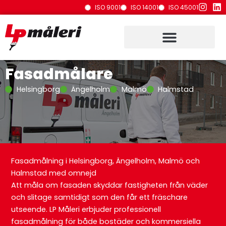
Hoppa
ISO 9001
ISO 14001
ISO 45001
till
innehåll
Fasadmålare
Helsingborg
Ängelholm
Malmö
Halmstad
Fasadmålning i Helsingborg, Ängelholm, Malmö och
Halmstad med omnejd
Att måla om fasaden skyddar fastigheten från väder
och slitage samtidigt som den får ett fräschare
utseende. LP Måleri erbjuder professionell
fasadmålning för både bostäder och kommersiella