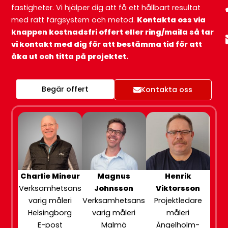
fastigheter. Vi hjälper dig att få ett hållbart resultat
med rätt färgsystem och metod.
Kontakta oss via
knappen kostnadsfri offert eller ring/maila så tar
vi kontakt med dig för att bestämma tid för att
åka ut och titta på projektet.
Begär offert
Kontakta oss
Charlie Mineur
Magnus
Henrik
Verksamhetsans
Johnsson
Viktorsson
varig måleri
Verksamhetsans
Projektledare
Helsingborg
varig måleri
måleri
E-post
Malmö
Ängelholm-