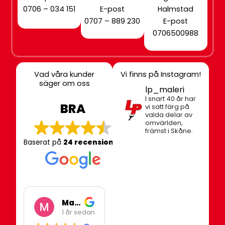
0706 – 034 151
E-post
Halmstad
0707 – 889 230
E-post
0706500988
Vad våra kunder
Vi finns på Instagram!
säger om oss
lp_maleri
I snart 40 år har
BRA
vi satt färg på
valda delar av
omvärlden,
främst i Skåne.
Baserat på
24 recensioner
Mari Heidenberg
Johan
1 år sedan
2 år sedan