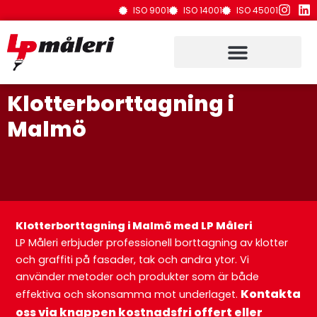
Hoppa
ISO 9001
ISO 14001
ISO 45001
till
innehåll
Klotterborttagning i
Malmö
Klotterborttagning i Malmö med LP Måleri
LP Måleri erbjuder professionell borttagning av klotter
och graffiti på fasader, tak och andra ytor. Vi
använder metoder och produkter som är både
K
ontakta
effektiva och skonsamma mot underlaget.
oss via knappen kostnadsfri offert eller