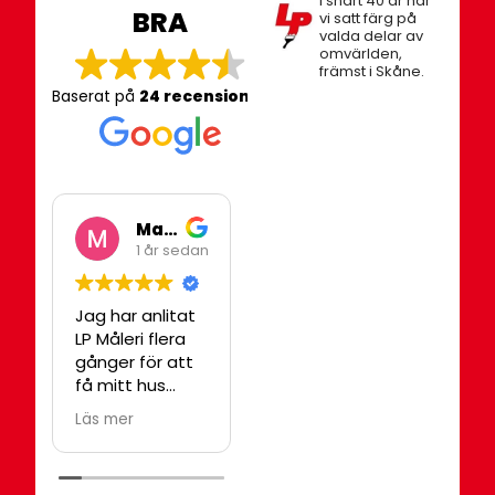
I snart 40 år har
BRA
vi satt färg på
valda delar av
omvärlden,
främst i Skåne.
Baserat på
24 recensioner
Mari Heidenberg
Johan
1 år sedan
2 år sedan
Jag har anlitat
Jag skulle
Bä
LP Måleri flera
åtgärda lite
mål
gånger för att
skador på en
Tre
få mitt hus
vägg och kom i
som
målat, både
kontakt med
Läs mer
Läs mer
invändigt och
Peter som var
utvändigt. LP
supertrevlig
måleri gör alltid
och redan