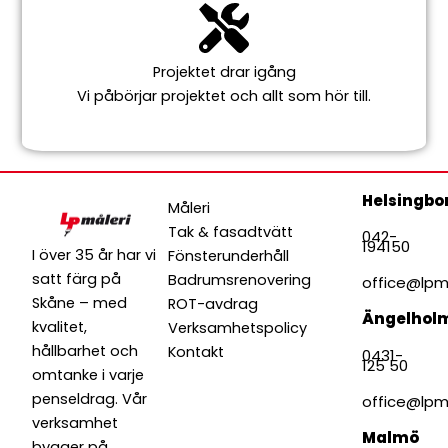
Projektet drar igång
Vi påbörjar projektet och allt som hör till.
Helsingbo
Måleri
Tak & fasadtvätt
042-
194150
I över 35 år har vi
Fönsterunderhåll
satt färg på
Badrumsrenovering
office@lpma
Skåne – med
ROT-avdrag
Ängelhol
kvalitet,
Verksamhetspolicy
hållbarhet och
Kontakt
0431-
125 50
omtanke i varje
penseldrag. Vår
office@lpma
verksamhet
Malmö
bygger på