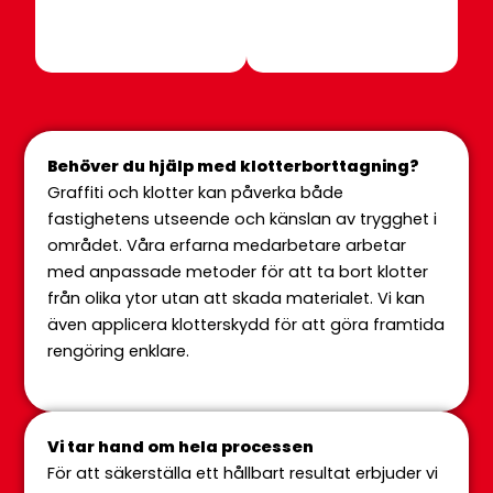
ett bra jobb
dagen efter
och jag kan
kom han förbi
verkligen
för att titta på
rekommendera
skadorna och
företaget.
gav mig råd om
Målarna är
hur jag kunde
noggranna,
gå vidare och
Behöver du hjälp med klotterborttagning?
pålitliga och
åtgärda. Jag
lätta att
kunde inte varit
Graffiti och klotter kan påverka både
samarbeta
mer nöjd!
fastighetens utseende och känslan av trygghet i
med.
området. Våra erfarna medarbetare arbetar
med anpassade metoder för att ta bort klotter
från olika ytor utan att skada materialet. Vi kan
även applicera klotterskydd för att göra framtida
rengöring enklare.
Vi tar hand om hela processen
För att säkerställa ett hållbart resultat erbjuder vi