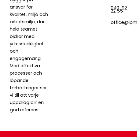
ansvar för
040-92
22 55
kvalitet, miljö och
arbetsmiljö, där
office@lpma
hela teamet
bidrar med
yrkesskicklighet
och
engagemang.
Med effektiva
processer och
löpande
förbättringar ser
vi till att varje
uppdrag blir en
god referens.