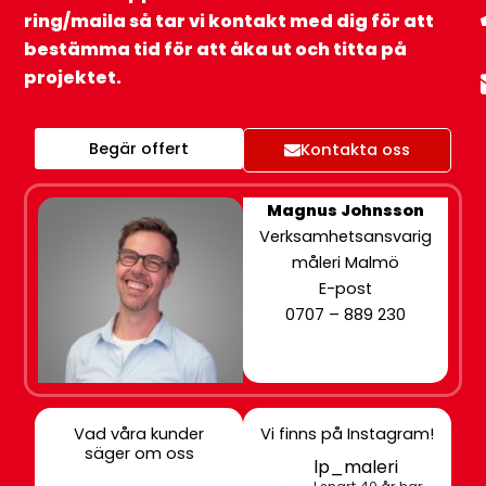
ring/maila så tar vi kontakt med dig för att
bestämma tid för att åka ut och titta på
projektet.
Begär offert
Kontakta oss
Magnus Johnsson
Verksamhetsansvarig
måleri Malmö
E-post
0707 – 889 230
Vad våra kunder
Vi finns på Instagram!
säger om oss
lp_maleri