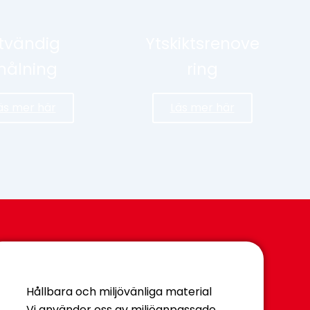
tvändig
Ytskiktsrenove
ålning
ring
äs mer här
Läs mer här
Hållbara och miljövänliga material
Vi använder oss av miljöanpassade