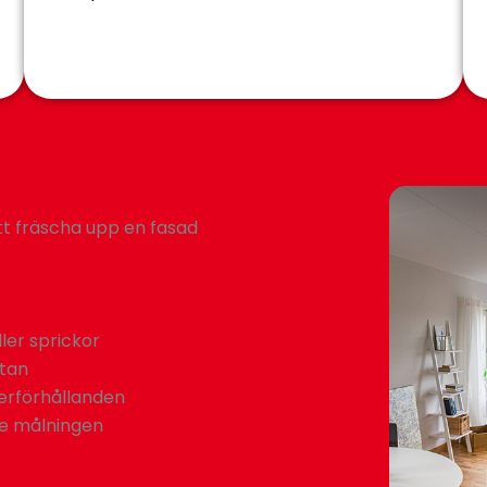
att fräscha upp en fasad
ller sprickor
ytan
derförhållanden
te målningen