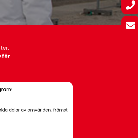
ter.
 för
agram!
 valda delar av omvärlden, främst