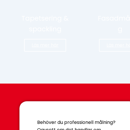
Tapetsering &
Fasadmå
spackling
g
Läs mer här
Läs mer h
Behöver du professionell målning?
Oavsett om det handlar om