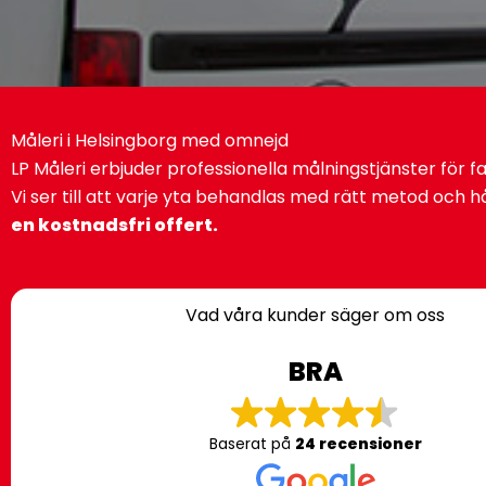
Måleri i Helsingborg med omnejd
LP Måleri erbjuder professionella målningstjänster för f
Vi ser till att varje yta behandlas med rätt metod och hå
en kostnadsfri offert.
Vad våra kunder säger om oss
BRA
Baserat på
24 recensioner