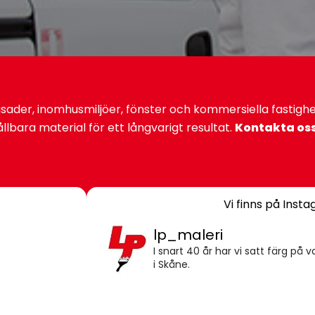
asader, inomhusmiljöer, fönster och kommersiella fastighe
llbara material för ett långvarigt resultat.
Kontakta oss
Vi finns på Inst
lp_maleri
I snart 40 år har vi satt färg på
i Skåne.