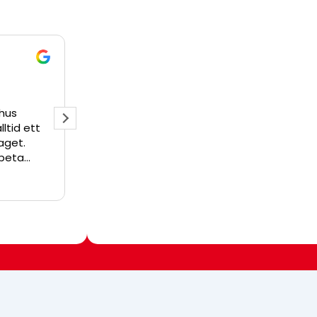
Johan
2 år sedan
Jag skulle åtgärda lite skador på en vägg och kom i
med Peter som var supertrevlig och redan dagen e
han förbi för att titta på skadorna och gav mig råd
jag kunde gå vidare och åtgärda. Jag kunde inte va
nöjd!
Load More
Follow
Läs mer