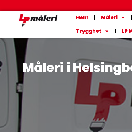
Hoppa
till
Hem
Måleri
innehåll
Trygghet
LP 
Måleri i Helsing