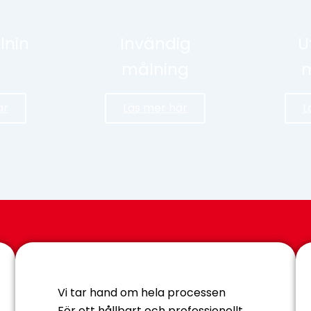
lnin
Invändig
U
målning
m
är
Läs mer här
L
Vi tar hand om hela processen
För ett hållbart och professionellt