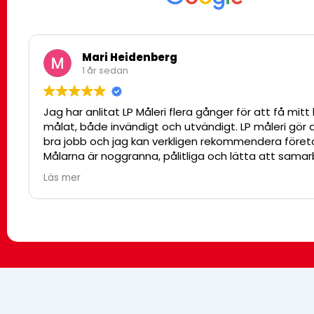
Mari Heidenberg
1 år sedan
Jag har anlitat LP Måleri flera gånger för att få mitt hus
målat, både invändigt och utvändigt. LP måleri gör alltid ett
bra jobb och jag kan verkligen rekommendera företaget.
Målarna är noggranna, pålitliga och lätta att samarbeta
med.
Läs mer