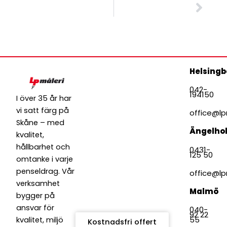
NÄSTA
Näst
Ska du måla om staketet eller fasaden i sommar?
Helsingb
Måleri
Tak & fasadtvätt
042-
194150
I över 35 år har
Fönsterunderhåll
vi satt färg på
Badrumsrenovering
office@lp
Skåne – med
ROT-avdrag
Ängelho
kvalitet,
Verksamhetspolicy
hållbarhet och
Kontakt
0431-
125 50
omtanke i varje
penseldrag. Vår
office@lp
verksamhet
Malmö
bygger på
ansvar för
040-
92 22
55
kvalitet, miljö
Kostnadsfri offert