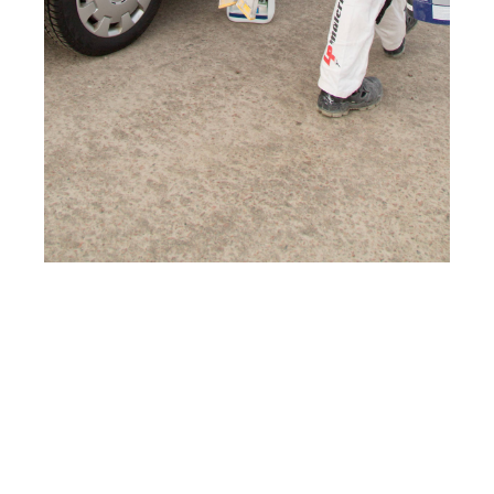
Förarbete inför
utvändig målning
Att
måla om fasaden
på ditt hus är ett
omfattande projekt som kräver noggrant
förarbete för att resultatet ska bli långvarigt och
estetiskt tilltalande. Här följer en guide som hjälper
dig att förstå vilka steg som krävs innan själva